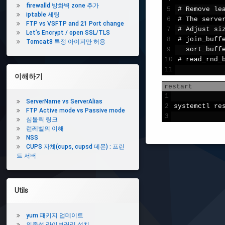
firewalld 방화벽 zone 추가
5
#
Remove 
le
iptable 세팅
6
#
The 
serve
FTP vs VSFTP and 21 Port change
7
#
Adjust 
si
Let’s Encrypt / open SSL/TLS
8
#
join_buff
Tomcat8 특정 아이피만 허용
9
sort_buff
10
#
read_rnd_
11
이해하기
restart
1
ServerName vs ServerAlias
2
systemctl 
re
FTP Active mode vs Passive mode
3
심볼릭 링크
런레벨의 이해
NSS
CUPS 자체(cups, cupsd 데몬) : 프린
트 서버
Utils
yum 패키지 업데이트
의존성 라이브러리 설치