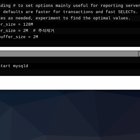
ading
#
to 
set
options 
mainly 
useful 
for
reporting 
serve
r 
defaults 
are 
faster 
for
transactions 
and 
fast 
SELECTs
.
zes 
as 
needed
,
experiment 
to 
find 
the 
optimal 
values
.
er_size
=
128M
er_size
=
2M
#
주석제거
buffer_size
=
2M
start 
mysqld