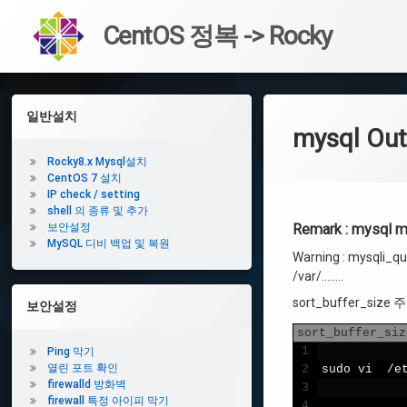
CentOS 정복 -> Rocky
콘
텐
왼
일반설치
츠
mysql Out
쪽
로
바
사
Rocky8.x Mysql설치
로
CentOS 7 설치
이
가
IP check / setting
shell 의 종류 및 추가
기
드
보안설정
Remark : mysql 
MySQL 디비 백업 및 복원
바
Warning : mysqli_qu
/var/……..
sort_buffer_si
보안설정
sort_buffer_siz
1
Ping 막기
열린 포트 확인
2
sudo 
vi
/
e
firewalld 방화벽
3
firewall 특정 아이피 막기
4