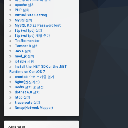
apache 설치
PHP 설치
Virtual Site Setting
MySql 설치
MySQL 8.0.23 Password lost
ftp (vsftpd) 설치
ftp (vsftpd) 계정 추가
Traffic monitor
Tomcat 8 설치
JAVA 설치
mod_jk 설치
iptable 세팅
Install the .NET SDK or the .NET
Runtime on CentOS 7
crontab 으로 스케쥴 걸기
Nginx(엔진엑스)
Redis 설치 및 설정
dotnet 6.0 설치
htop 설치
traceroute 설치
Nmap(Network Mapper)
상태 체크