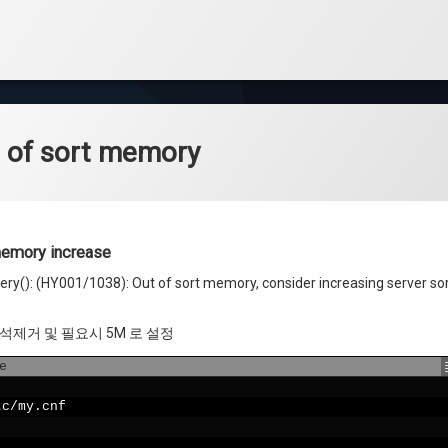
 of sort memory
memory increase
ery(): (HY001/1038): Out of sort memory, consider increasing server sort
ze 주석제거 및 필요시 5M 로 설정
e
tc
/
my
.
cnf