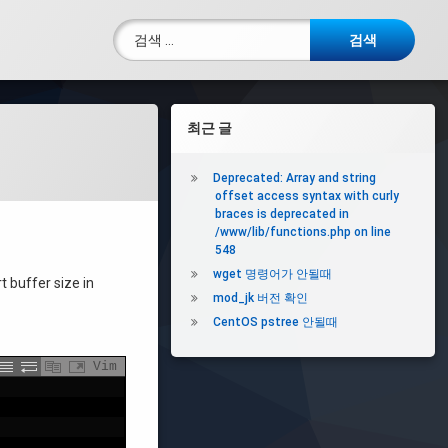
검색:
전화 :
오
최근 글
른
쪽
Deprecated: Array and string
offset access syntax with curly
사
braces is deprecated in
/www/lib/functions.php on line
이
548
드
wget 명령어가 안될때
 buffer size in
mod_jk 버전 확인
바
CentOS pstree 안될때
Vim