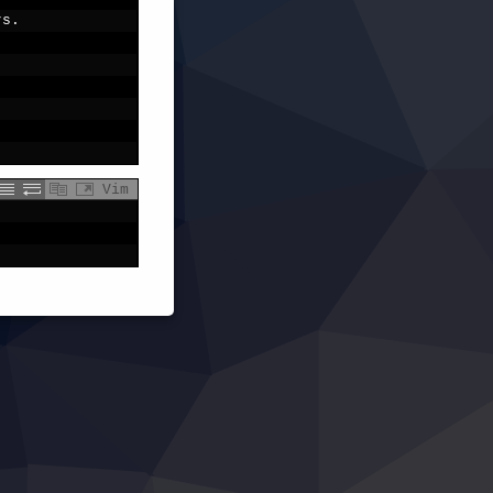
rs
.
Vim